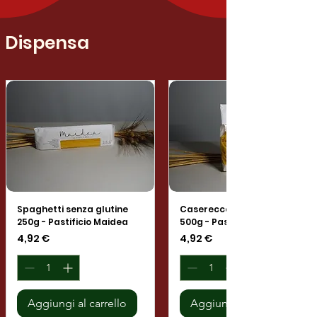
Dispensa
Spaghetti senza glutine
Caserecce senza glutine
250g - Pastificio Maidea
500g - Pastificio Maidea
Prezzo
Prezzo
4,92 €
4,92 €
Aggiungi al carrello
Aggiungi al carrello