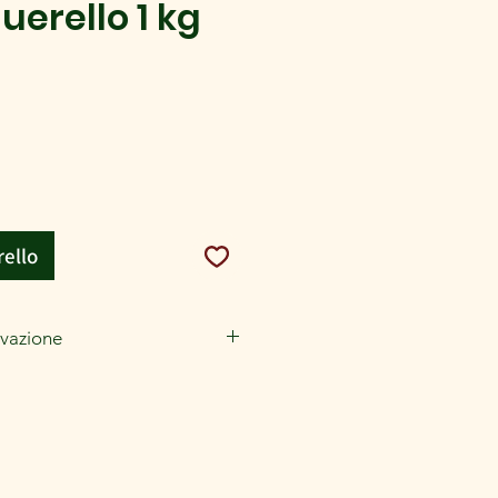
uerello 1 kg
zzo
rello
rvazione
onfezione conservare in luogo