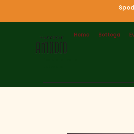
Spedi
Home
Bottega
E
Esplora le nostre
categorie: