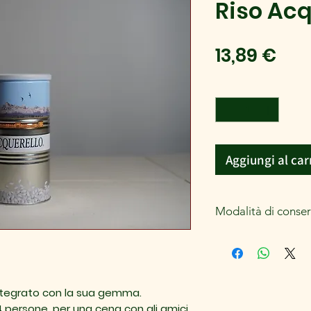
Riso Acq
Pre
13,89 €
Quantità
*
Aggiungi al car
Modalità di conse
Una volta aperta la c
fresco e asciutto
integrato con la sua gemma.
4 persone, per una cena con gli amici