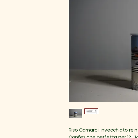
Riso Carnaroli invecchiato re
Confezione perfetta per 12- 1