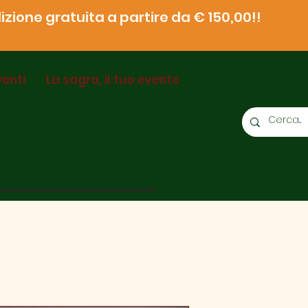
zione gratuita a partire da € 150,00!!
venti
La sagra, il tuo evento