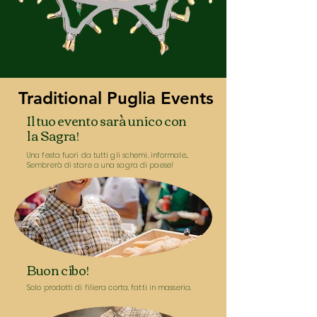
Traditional Puglia Events
Traditional Puglia Events
Il tuo evento sarà unico con
la Sagra!
Una festa fuori da tutti gli schemi, informale...
Sembrerà di stare a una sagra di paese!
Buon cibo!
Solo prodotti di filiera corta, fatti in masseria.