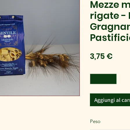
Mezze 
rigate -
Gragnan
Pastific
Prez
3,75 €
Quantità
*
Aggiungi al car
Peso