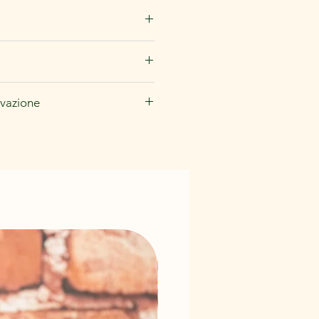
o, acqua.
rvazione
resco e asciutto