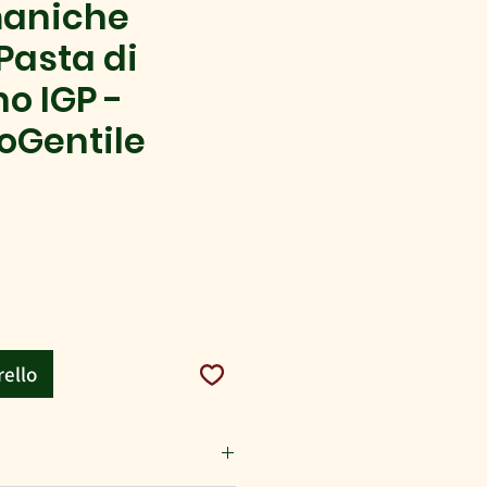
maniche
 Pasta di
o IGP -
ioGentile
zo
rello