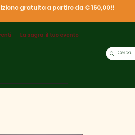
zione gratuita a partire da € 150,00!!
venti
La sagra, il tuo evento