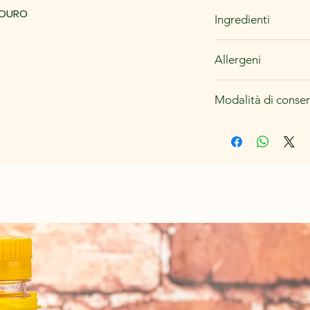
500g
 DURO
Ingredienti
Semola di GRANO dur
Allergeni
GLUTINE
Modalità di conse
Conservare in luogo f