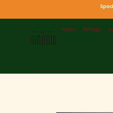
Spedi
Home
Bottega
E
Esplora le nostre
categorie: